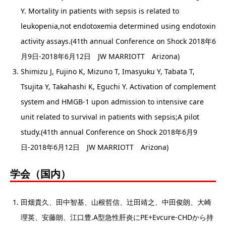
Y. Mortality in patients with sepsis is related to
leukopenia,not endotoxemia determined using endotoxin
activity assays.(41th annual Conference on Shock 2018年6
月9日-2018年6月12日 JW MARRIOTT Arizona)
Shimizu J, Fujino K, Mizuno T, Imasyuku Y, Tabata T,
Tsujita Y, Takahashi K, Eguchi Y. Activation of complement
system and HMGB-1 upon admission to intensive care
unit related to survival in patients with sepsis;A pilot
study.(41th annual Conference on Shock 2018年6月9
日-2018年6月12日 JW MARRIOTT Arizona)
学会（国内）
田畑貴久、田中智基、山根哲信、辻田靖之、中田俊朗、大崎
理英、安藤朗、江口豊.A型急性肝炎にPE+Evcure-CHDから持