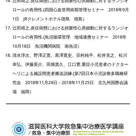
辻田靖之.炎症病態における頻脈性心房細動に対するランジオ
ロールの有用性.(四国心血管周術期管理セミナー 2018年9月
1日 JRクレメントホテル徳島 徳島）
辻田靖之.炎症病態における頻脈性心房細動に対するランジオ
ロールの有用性.(魚沼循環管理 地域連携セミナー 2018年
10月18日 魚沼機関病院 南魚沼）
清水淳次、野澤正寛、黒澤寛史、宗村純平、松井克之、松川
幸弘、伊藤英介、田畑貴久、江口豊.重症小児患者のドクター
ヘリによる施設間患者搬送訓練.(第7回日本小児診療多職種研
究会 2018年11月24日－2018年11月25日 北九州国際会議
場 福岡）