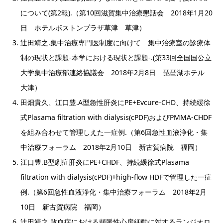
について(第2報).（第10回滋賀集中治療懇話会 2018年1月20
日 ホテルボストンプラザ草津 草津）
辻田靖之.集中治療専門医制度に向けて 集中治療室の診療体
制の現状と課題-本学における現状と課題-.(第33回全国国公立
大学集中治療部連絡協議会 2018年2月8日 琵琶湖ホテル
大津）
田畑貴久、江口豊.A型急性肝炎にPE+Evcure-CHD、持続緩徐
式Plasama filtration with dialysis(cPDF)およびPMMA-CHDF
を組み合わせて管理しえた一症例.（第6回急性血液浄化・集
中治療フォーラム 2018年2月10日 新古賀病院 福岡）
江口豊.B型劇症肝炎にPE+CHDF、持続緩徐式Plasama
filtration with dialysis(cPDF)+high-flow HDFで管理した一症
例.（第6回急性血液浄化・集中治療フォーラム 2018年2月
10日 新古賀病院 福岡）
辻田靖之.敗血症における頻脈性心房細動に対するランジオロ