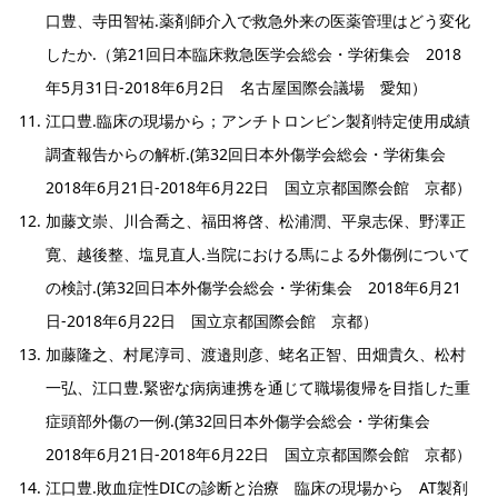
口豊、寺田智祐.薬剤師介入で救急外来の医薬管理はどう変化
したか.（第21回日本臨床救急医学会総会・学術集会 2018
年5月31日-2018年6月2日 名古屋国際会議場 愛知）
江口豊.臨床の現場から；アンチトロンビン製剤特定使用成績
調査報告からの解析.(第32回日本外傷学会総会・学術集会
2018年6月21日-2018年6月22日 国立京都国際会館 京都）
加藤文崇、川合喬之、福田将啓、松浦潤、平泉志保、野澤正
寛、越後整、塩見直人.当院における馬による外傷例について
の検討.(第32回日本外傷学会総会・学術集会 2018年6月21
日-2018年6月22日 国立京都国際会館 京都）
加藤隆之、村尾淳司、渡邉則彦、蛯名正智、田畑貴久、松村
一弘、江口豊.緊密な病病連携を通じて職場復帰を目指した重
症頭部外傷の一例.(第32回日本外傷学会総会・学術集会
2018年6月21日-2018年6月22日 国立京都国際会館 京都）
江口豊.敗血症性DICの診断と治療 臨床の現場から AT製剤