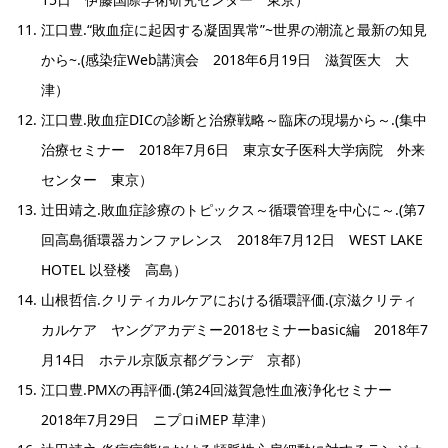
江口豊.“敗血症に起因する凝固異常”~世界の潮流と最新の知見
から~.(感染症Web講演会 2018年6月19日 滋賀医大 大
津）
江口豊.敗血症DICの診断と治療戦略～臨床の現場から～.(集中
治療セミナー 2018年7月6日 東京女子医科大学病院 外来
センター 東京）
辻田靖之.敗血症診療のトピックス～循環管理を中心に～.(第7
回高島循環器カンファレンス 2018年7月12日 WEST LAKE
HOTEL 以登楼 高島）
山根哲信.クリティカルケアにおける循環評価.(京滋クリティ
カルケア ヤングアカデミー2018セミナーbasic編 2018年7
月14日 ホテル京阪京都グランデ 京都）
江口豊.PMXの再評価.(第24回滋賀急性血液浄化セミナー
2018年7月29日 ニプロiMEP 草津）