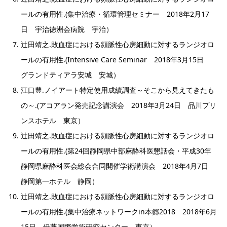
ールの有用性.(集中治療・循環管理セミナー 2018年2月17
日 宇治徳洲会病院 宇治）
辻田靖之.敗血症における頻脈性心房細動に対するランジオロ
ールの有用性.(Intensive Care Seminar 2018年3月15日
グランドティアラ安城 安城）
江口豊.ノイアート特定使用成績調査～そこから見えてきたも
の～.(アコアラン発売記念講演会 2018年3月24日 品川プリ
ンスホテル 東京）
辻田靖之.敗血症における頻脈性心房細動に対するランジオロ
ールの有用性.(第24回静岡県中部麻酔科医懇話会・平成30年
静岡県麻酔科医会総会合同開催学術講演会 2018年4月7日
静岡第一ホテル 静岡）
辻田靖之.敗血症における頻脈性心房細動に対するランジオロ
ールの有用性.(集中治療ネットワークin本郷2018 2018年6月
15日 伊藤国際学術研究センター 東京）