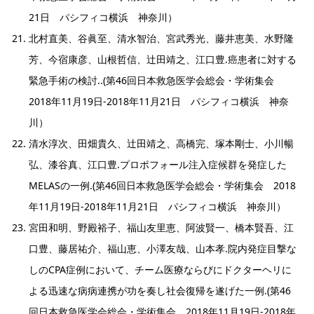
21日 パシフィコ横浜 神奈川）
北村直美、谷眞至、清水智治、宮武秀光、藤井恵美、水野隆
芳、今宿康彦、山根哲信、辻田靖之、江口豊.癌患者に対する
緊急手術の検討..(第46回日本救急医学会総会・学術集会
2018年11月19日-2018年11月21日 パシフィコ横浜 神奈
川）
清水淳次、田畑貴久、辻田靖之、高橋完、塚本剛士、小川暢
弘、漆谷真、江口豊.プロポフォール注入症候群を発症した
MELASの一例.(第46回日本救急医学会総会・学術集会 2018
年11月19日-2018年11月21日 パシフィコ横浜 神奈川）
宮田和明、野殿裕子、福山友里恵、阿波賢一、橋本賢吾、江
口豊、藤居祐介、福山恵、小澤友哉、山本孝.院内発症目撃な
しのCPA症例において、チーム医療ならびにドクターヘリに
よる迅速な病病連携が功を奏し社会復帰を遂げた一例.(第46
回日本救急医学会総会・学術集会 2018年11月19日-2018年