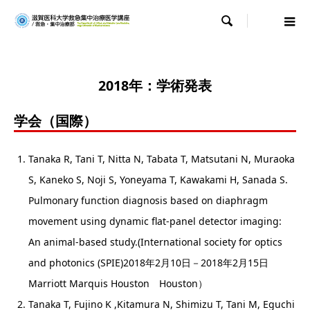

2018年：
学術発表
学会（国際）
Tanaka R, Tani T, Nitta N, Tabata T, Matsutani N, Muraoka
S, Kaneko S, Noji S, Yoneyama T, Kawakami H, Sanada S.
Pulmonary function diagnosis based on diaphragm
movement using dynamic flat-panel detector imaging:
An animal-based study.(International society for optics
and photonics (SPIE)2018年2月10日－2018年2月15日
Marriott Marquis Houston Houston）
Tanaka T, Fujino K ,Kitamura N, Shimizu T, Tani M, Eguchi