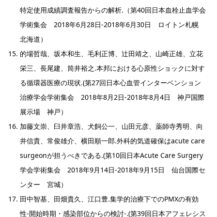
特定使用成績調査報告からの解析.（第40回日本血栓止血学会
学術集会 2018年6月28日-2018年6月30日 ロイトン札幌
北海道）
的場哲哉、坂本和生、毛利正博、辻田靖之、山崎正雄、立花
栄三、長尾建、筒井裕之.本邦における心原性ショックに対す
る循環器医療の現状.(第27回日本心血管インターベンション
治療学会学術集会 2018年8月2日-2018年8月4日 神戸国際
展示場 神戸）
加藤文崇、臼井章浩、犬飼公一、山田元彦、薬師寺秀明、向
井信貴、常俊雄介、横田順一郎.外科的気道確保はacute care
surgeonが担うべきである.(第10回日本Acute Care Surgery
学会学術集会 2018年9月14日-2018年9月15日 仙台国際セ
ンター 宮城）
田中智基、田畑貴久、江口豊.集学的治療下でのPMXの有効
性-開始時期・感染部位からの検討-.(第39回日本アフェレシス