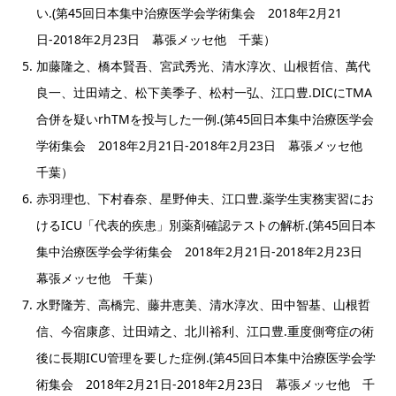
い.(第45回日本集中治療医学会学術集会 2018年2月21
日-2018年2月23日 幕張メッセ他 千葉）
加藤隆之、橋本賢吾、宮武秀光、清水淳次、山根哲信、萬代
良一、辻田靖之、松下美季子、松村一弘、江口豊.DICにTMA
合併を疑いrhTMを投与した一例.(第45回日本集中治療医学会
学術集会 2018年2月21日-2018年2月23日 幕張メッセ他
千葉）
赤羽理也、下村春奈、星野伸夫、江口豊.薬学生実務実習にお
けるICU「代表的疾患」別薬剤確認テストの解析.(第45回日本
集中治療医学会学術集会 2018年2月21日-2018年2月23日
幕張メッセ他 千葉）
水野隆芳、高橋完、藤井恵美、清水淳次、田中智基、山根哲
信、今宿康彦、辻田靖之、北川裕利、江口豊.重度側弯症の術
後に長期ICU管理を要した症例.(第45回日本集中治療医学会学
術集会 2018年2月21日-2018年2月23日 幕張メッセ他 千