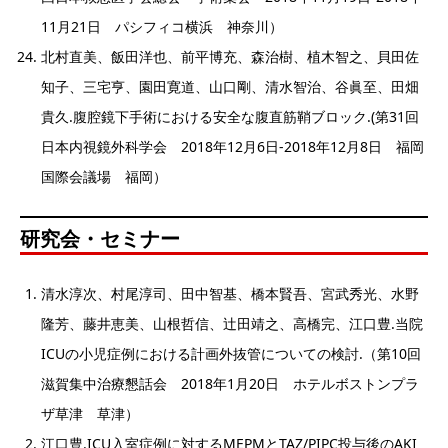
11月21日 パシフィコ横浜 神奈川）
北村直美、飯田洋也、前平博充、森治樹、植木智之、貝田佐
知子、三宅亨、園田寛道、山口剛、清水智治、谷眞至、田畑
貴久.腹腔鏡下手術における安全な腹直筋鞘ブロック.(第31回
日本内視鏡外科学会 2018年12月6日-2018年12月8日 福岡
国際会議場 福岡）
研究会・セミナー
清水淳次、村尾淳司、田中智基、橋本賢吾、宮武秀光、水野
隆芳、藤井恵美、山根哲信、辻田靖之、高橋完、江口豊.当院
ICUの小児症例における計画外抜管についての検討.（第10回
滋賀集中治療懇話会 2018年1月20日 ホテルボストンプラ
ザ草津 草津）
江口豊.ICU入室症例に対するMEPMとTAZ/PIPC投与後のAKI