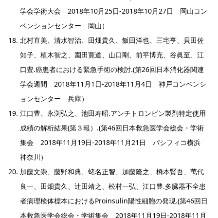
学会学術大会 2018年10月25日-2018年10月27日 岡山コン
ベンションセンター 岡山）
北村直美、清水智治、田畑貴久、飯田洋也、三宅亨、貝田佐
知子、植木智之、園田寛道、山口剛、前平博充、谷眞至、江
口豊.癌患者における緊急手術の検討.(第26回日本消化器関連
学会週間 2018年11月1日-2018年11月4日 神戸コンベンシ
ョンセンター 兵庫）
江口豊、永渕弘之、池田寿昭.アンチトロンビン製剤特定使用
成績の解析結果(第３報）.(第46回日本救急医学会総会・学術
集会 2018年11月19日-2018年11月21日 パシフィコ横浜
神奈川）
加藤文崇、藤野和典、蛯名正智、加藤隆之、橋本賢吾、萬代
良一、田畑貴久、辻田靖之、松村一弘、江口豊.多臓器不全患
者病理検体標本におけるProinsulin陽性細胞の発現.(第46回日
本救急医学会総会・学術集会 2018年11月19日-2018年11月