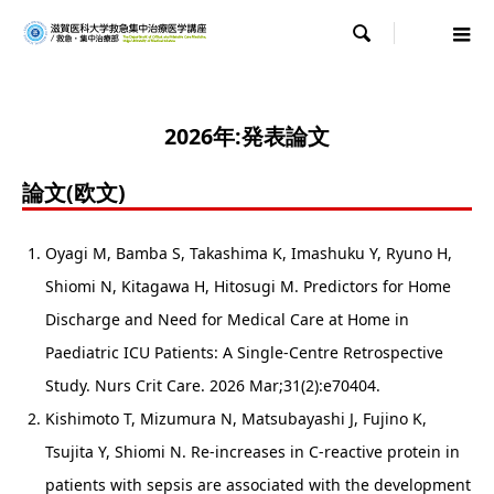

2026年:発表論文
論文(欧文)
Oyagi M, Bamba S, Takashima K, Imashuku Y, Ryuno H,
Shiomi N, Kitagawa H, Hitosugi M. Predictors for Home
Discharge and Need for Medical Care at Home in
Paediatric ICU Patients: A Single-Centre Retrospective
Study. Nurs Crit Care. 2026 Mar;31(2):e70404.
Kishimoto T, Mizumura N, Matsubayashi J, Fujino K,
Tsujita Y, Shiomi N. Re-increases in C-reactive protein in
patients with sepsis are associated with the development