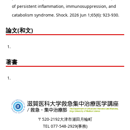
of persistent inflammation, immunosuppression, and
catabolism syndrome. Shock. 2026 Jun 1;65(6): 923-930.
論文(和文)
著書
〒520-2192大津市瀬田月輪町
TEL 077-548-2929(事務)